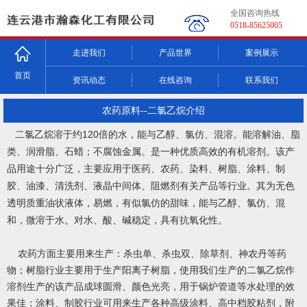
全国咨询热线
0518-85625005
走进我们
产品世界
案例展示
首页
资讯动态
在线咨询
联系我们
农药原料--二氯乙烷介绍
二氯乙烷溶于约120倍的水，能与乙醇、氯仿、混溶。能溶解油、脂
类、润滑脂、石蜡；不腐蚀金属。是一种优质高效的有机溶剂。该产
品用途十分广泛，主要应用于医药、农药、染料、树脂、涂料、制
胶、油漆、清洗剂、液晶中间体、阻燃剂有关产品等行业。其为无色
透明质重油状液体，易燃，有似氯仿的甜味，能与乙醇、氯仿、混
和，微溶于水。对水、酸、碱稳定，具有抗氧化性。
农药方面主要用来生产：杀虫单、杀虫双、除草剂、神农丹等药
物；树脂行业主要用于生产阳离子树脂，使用我们生产的二氯乙烷作
溶剂生产的该产品成球圆滑、颜色光亮，用于锅炉管道等水处理的效
果佳；涂料、制胶行业可用来生产各种高级涂料、高中档胶粘剂，附