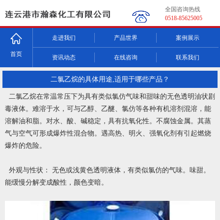
全国咨询热线
0518-85625005
走进我们
产品世界
案例展示
首页
资讯动态
在线咨询
联系我们
二氯乙烷的具体用途,适用于哪些产品？
二氯乙烷在常温常压下为具有类似氯仿气味和甜味的无色透明油状剧
毒液体。难溶于水，可与乙醇、乙醚、氯仿等各种有机溶剂混溶，能
溶解油和脂。对水、酸、碱稳定，具有抗氧化性。不腐蚀金属。其蒸
气与空气可形成爆炸性混合物。遇高热、明火、强氧化剂有引起燃烧
爆炸的危险。
外观与性状： 无色或浅黄色透明液体，有类似氯仿的气味。味甜。
能缓慢分解变成酸性，颜色变暗。