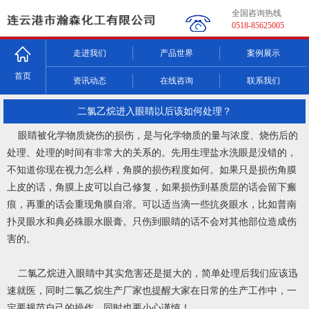
全国咨询热线
0518-85625005
走进我们
产品世界
案例展示
首页
资讯动态
在线咨询
联系我们
二氯乙烷进入眼睛以后该如何处理？
眼睛被化学物质烧伤的损伤，是与化学物质的量与浓度、烧伤后的
处理、处理的时间有非常大的关系的。先用生理盐水洗眼是没错的，
不知道你现在视力怎么样，角膜的损伤程度如何。如果只是损伤角膜
上皮的话，角膜上皮可以自己修复，如果损伤到基质层的话会留下瘢
痕，再重的话会重现角膜自溶。可以适当滴一些抗炎眼水，比如普南
扑灵眼水和典必殊眼水眼膏。只伤到眼睛的话不会对其他部位造成伤
害的。
二氯乙烷进入眼睛中其实危害还是挺大的，简单处理后我们应该迅
速就医，同时二氯乙烷生产厂家也提醒大家在日常的生产工作中，一
定要规范自己的操作，同时也要小心谨慎！